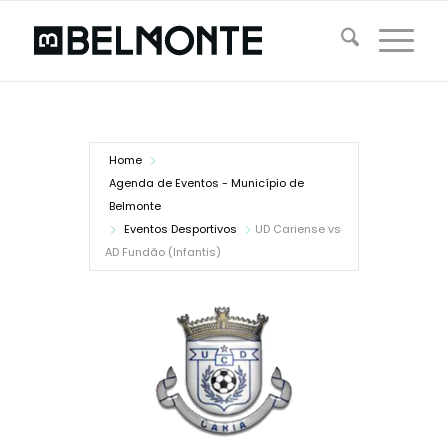
Home
Agenda de Eventos - Município de
Belmonte
Eventos Desportivos
UD Cariense vs
AD Fundão (Infantis)