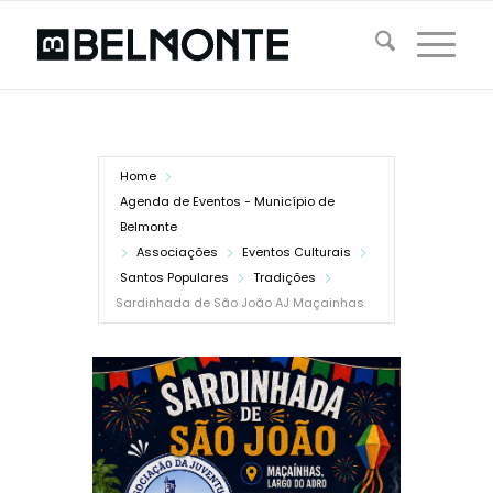
Home
Agenda de Eventos - Município de
Belmonte
Associações
Eventos Culturais
Santos Populares
Tradições
Sardinhada de São João AJ Maçainhas