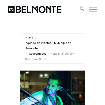
Home
Agenda de Eventos - Município de
Belmonte
Associações
Noite Musical com
Alexandre Almeida