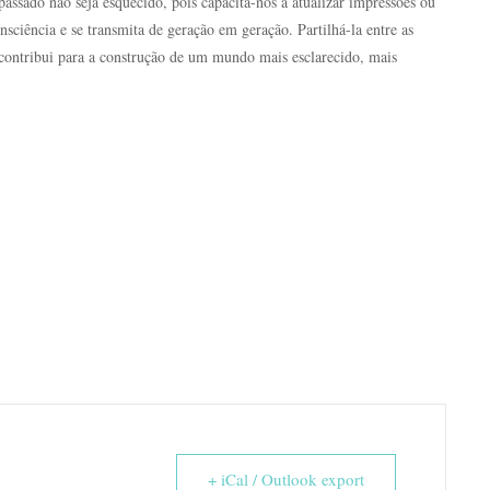
ssado não seja esquecido, pois capacita-nos a atualizar impressões ou
nsciência e se transmita de geração em geração. Partilhá-la entre as
s contribui para a construção de um mundo mais esclarecido, mais
+ iCal / Outlook export