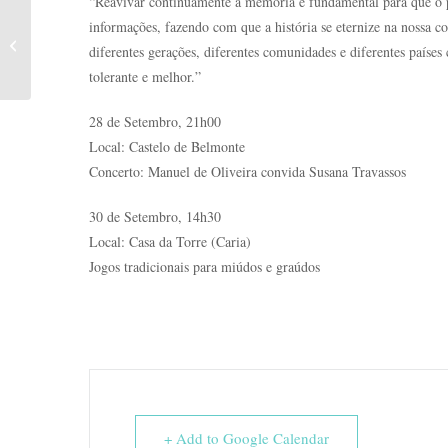
“Reavivar continuamente a memória é fundamental para que o pa
Concerto: Manuel de
informações, fazendo com que a história se eternize na nossa co
Oliveira convida Susana
diferentes gerações, diferentes comunidades e diferentes paíse
Travassos
tolerante e mel
hor.”
28 de Setembro, 21h00
Local: Castelo de Belmonte
Concerto: Manuel de Oliveira convida Susana Travassos
30 de Setembro, 14h30
Local: Casa da Torre (Caria)
Jogos tradicionais para miúdos e graúdos
+ Add to Google Calendar