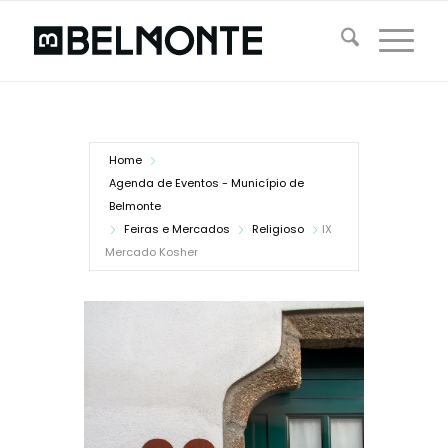
Home
Agenda de Eventos - Município de
Belmonte
Feiras e Mercados
Religioso
IX
Mercado Kosher