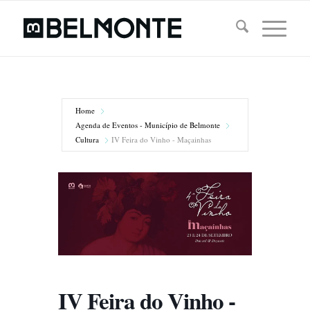
Home
Agenda de Eventos - Município de Belmonte
Cultura
IV Feira do Vinho - Maçainhas
IV Feira do Vinho -