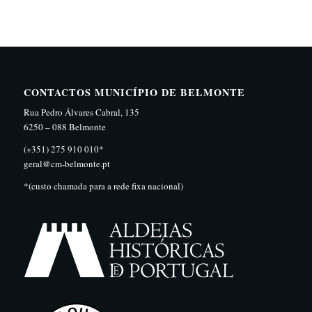
CONTACTOS MUNICÍPIO DE BELMONTE
Rua Pedro Álvares Cabral, 135
6250 – 088 Belmonte
(+351) 275 910 010*
geral@cm-belmonte.pt
*(custo chamada para a rede fixa nacional)