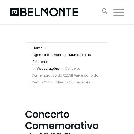
Home
Agenda de Eventos - Município de
Belmonte
Associações
Concerto
Comemorativo do XXXVII Aniversário do
Centro Cultural Pedro Alvares Cabral
Concerto
Comemorativo