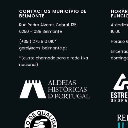
CONTACTOS MUNICÍPIO DE
HORÁR
BELMONTE
FUNCI
Rua Pedro Álvares Cabral, 135
Atendime
6250 – 088 Belmonte
16:00
(+351) 275 910 010*
Horario 
geral@cm-belmonte.pt
Encerra
*(custo chamada para a rede fixa
doming
nacional)