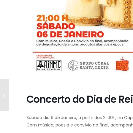
BTT em Belmonte "A
Concerto do Dia de Re
primeira do ano é,..."
Sábado dia 6 de Janeiro, a partir das 21:00h, na Ca
Com música, poesia e convívio no final, acompanh