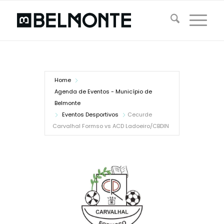
Home
Agenda de Eventos - Município de
Belmonte
Eventos Desportivos
Cecurde
Carvalhal Formso vs ACD Ladoeiro/CBDIN