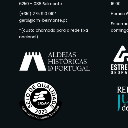
6250 – 088 Belmonte
16:00
(+351) 275 910 010*
Horario 
geral@cm-belmonte.pt
Encerra
*(custo chamada para a rede fixa
doming
nacional)