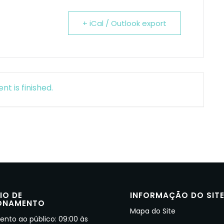
+ iCal / Outlook export
nt is finished.
IO DE
INFORMAÇÃO DO SIT
ONAMENTO
Mapa do Site
nto ao público: 09:00 às