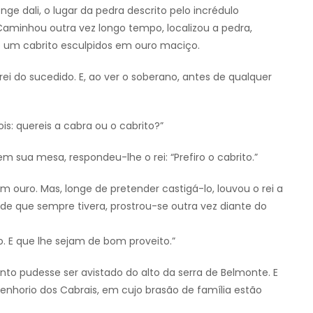
e dali, o lugar da pedra descrito pelo incrédulo
 Caminhou outra vez longo tempo, localizou a pedra,
e um cabrito esculpidos em ouro maciço.
 rei do sucedido. E, ao ver o soberano, antes de qualquer
is: quereis a cabra ou o cabrito?”
 sua mesa, respondeu-lhe o rei: “Prefiro o cabrito.”
 ouro. Mas, longe de pretender castigá-lo, louvou o rei a
ade que sempre tivera, prostrou-se outra vez diante do
o. E que lhe sejam de bom proveito.”
to pudesse ser avistado do alto da serra de Belmonte. E
o senhorio dos Cabrais, em cujo brasão de família estão