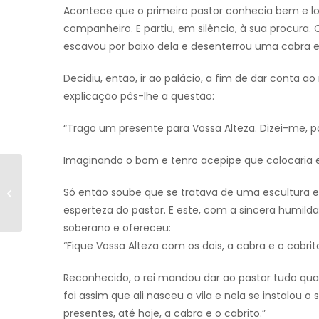
Acontece que o primeiro pastor conhecia bem e long
companheiro. E partiu, em silêncio, à sua procura.
escavou por baixo dela e desenterrou uma cabra 
Decidiu, então, ir ao palácio, a fim de dar conta ao
explicação pôs-lhe a questão:
“Trago um presente para Vossa Alteza. Dizei-me, po
Imaginando o bom e tenro acepipe que colocaria em
2º Encontro de
Só então soube que se tratava de uma escultura em
Clássicos Belmonte
esperteza do pastor. E este, com a sincera humild
soberano e ofereceu:
“Fique Vossa Alteza com os dois, a cabra e o cabrit
Reconhecido, o rei mandou dar ao pastor tudo quan
foi assim que ali nasceu a vila e nela se instalou 
presentes, até hoje, a cabra e o cabrito.”