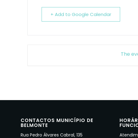
+ Add to Google Calendar
The eve
CONTACTOS MUNICÍPIO DE
HORÁR
BELMONTE
FUNCI
Rua Pedro Álvares Cabral, 135
Atendime