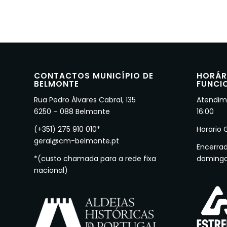
CONTACTOS MUNICÍPIO DE
HORÁR
BELMONTE
FUNCI
Rua Pedro Álvares Cabral, 135
Atendime
6250 – 088 Belmonte
16:00
(+351) 275 910 010*
Horario 
geral@cm-belmonte.pt
Encerra
*(custo chamada para a rede fixa
doming
nacional)