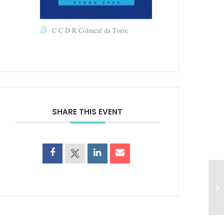
C C D R Colmeal da Torre
SHARE THIS EVENT
Un
As