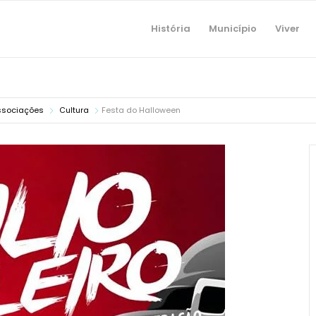
História
Município
Viver
ssociações
Cultura
Festa do Halloween