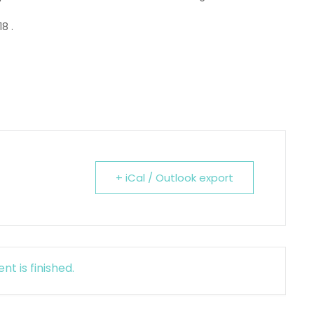
8 .
+ iCal / Outlook export
nt is finished.