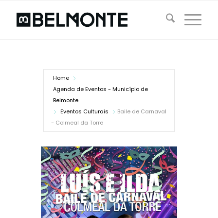
Home
Agenda de Eventos - Município de
Belmonte
Eventos Culturais
Baile de Carnaval
- Colmeal da Torre