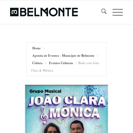
Home
Agenda de Eventos - Município de Belmonte
Cultura
Eventos Culturais
Baile com João
Clara & Mónica