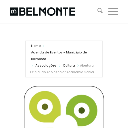
Home
Agenda de Eventos - Município de
Belmonte
Associações
Cultura
Abertura
Oficial do Ano escolar Academia Senior