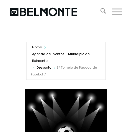
Home
Agenda de Eventos - Município de
Belmonte
Desporto
9º Torneio de Páscoa de
Futebol 7