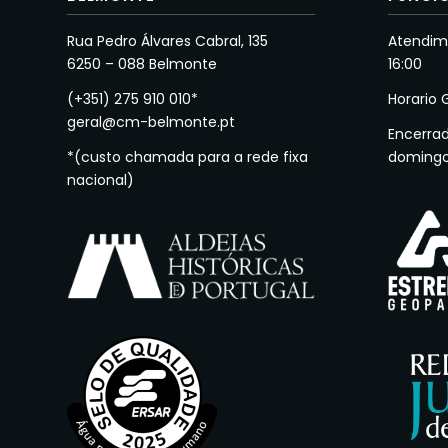
Rua Pedro Álvares Cabral, 135
Atendime
6250 – 088 Belmonte
16:00
(+351) 275 910 010*
Horario 
geral@cm-belmonte.pt
Encerra
*(custo chamada para a rede fixa
doming
nacional)