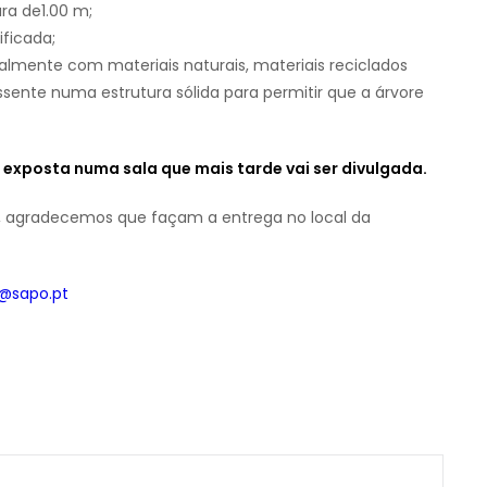
ra de1.00 m;
ificada;
ialmente com materiais naturais, materiais reciclados
assente numa estrutura sólida para permitir que a árvore
r exposta numa sala que mais tarde vai ser divulgada.
e, agradecemos que façam a entrega no local da
e@sapo.pt