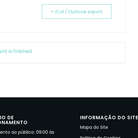
+ iCal / Outlook export
nt is finished.
IO DE
INFORMAÇÃO DO SIT
ONAMENTO
Mapa do Site
nto ao público: 09:00 às