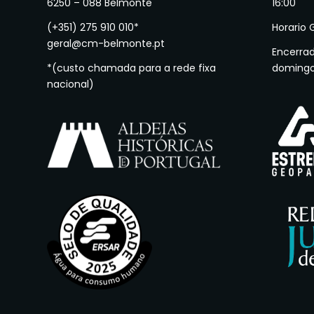
6250 – 088 Belmonte
16:00
(+351) 275 910 010*
Horario 
geral@cm-belmonte.pt
Encerra
*(custo chamada para a rede fixa
doming
nacional)