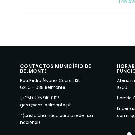
The eve
CONTACTOS MUNICÍPIO DE
HORÁR
BELMONTE
FUNCI
Rua Pedro Álvares Cabral, 135
Atendime
6250 – 088 Belmonte
16:00
(+351) 275 910 010*
Horario 
geral@cm-belmonte.pt
Encerra
*(custo chamada para a rede fixa
doming
nacional)