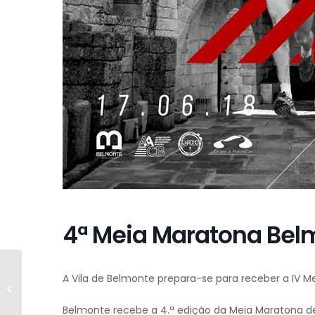
4ª Meia Maratona Bel
A Vila de Belmonte prepara-se para receber a IV M
Cantar e Dizer Abril
com Joana Carvalho
Belmonte recebe a 4.ª edição da Meia Maratona d