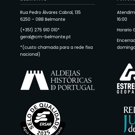
Rua Pedro Álvares Cabral, 135
Atendime
6250 – 088 Belmonte
16:00
(+351) 275 910 010*
Horario 
geral@cm-belmonte.pt
Encerra
*(custo chamada para a rede fixa
doming
nacional)