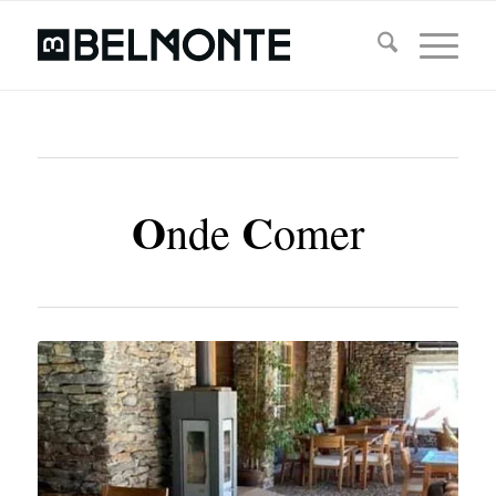
O
C
nde
omer