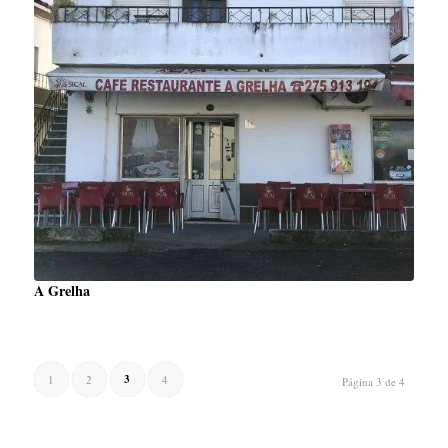
A Grelha
3
1
2
4
Página 3 de 4