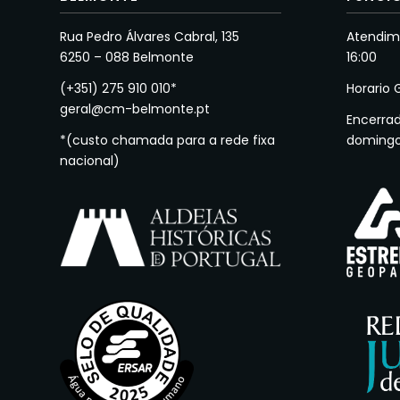
Rua Pedro Álvares Cabral, 135
Atendime
6250 – 088 Belmonte
16:00
(+351) 275 910 010*
Horario 
geral@cm-belmonte.pt
Encerra
*(custo chamada para a rede fixa
doming
nacional)