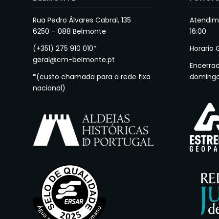
Rua Pedro Álvares Cabral, 135
Atendime
6250 – 088 Belmonte
16:00
(+351) 275 910 010*
Horario 
geral@cm-belmonte.pt
Encerra
*(custo chamada para a rede fixa
doming
nacional)