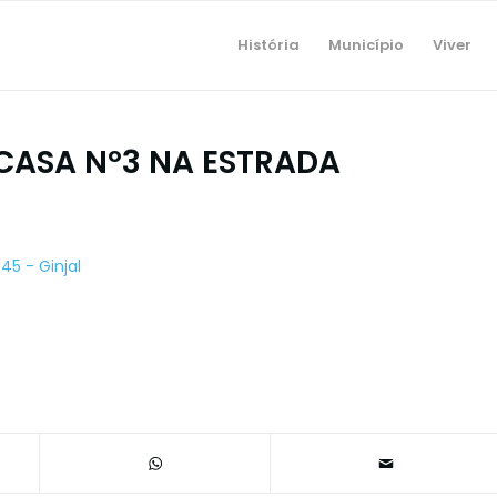
História
Município
Viver
CASA Nº3 NA ESTRADA
45 - Ginjal