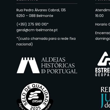
Rua Pedro Álvares Cabral, 135
Atendime
6250 – 088 Belmonte
16:00
(+351) 275 910 010*
Horario 
geral@cm-belmonte.pt
Encerra
*(custo chamada para a rede fixa
doming
nacional)